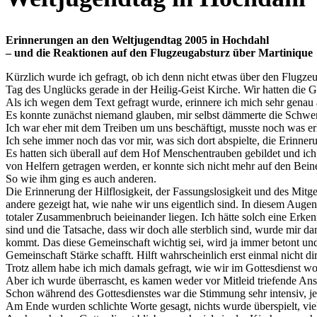
Erinnerungen an den Weltjugendtag 2005 in Hochdahl
– und die Reaktionen auf den Flugzeugabsturz über Martinique
Kürzlich wurde ich gefragt, ob ich denn nicht etwas über den Flugze
Tag des Unglücks gerade in der Heilig-Geist Kirche. Wir hatten die
Als ich wegen dem Text gefragt wurde, erinnere ich mich sehr genau a
Es konnte zunächst niemand glauben, mir selbst dämmerte die Schwere d
Ich war eher mit dem Treiben um uns beschäftigt, musste noch was e
Ich sehe immer noch das vor mir, was sich dort abspielte, die Erinneru
Es hatten sich überall auf dem Hof Menschentrauben gebildet und ich 
von Helfern getragen werden, er konnte sich nicht mehr auf den Beine
So wie ihm ging es auch anderen.
Die Erinnerung der Hilflosigkeit, der Fassungslosigkeit und des Mitge
andere gezeigt hat, wie nahe wir uns eigentlich sind. In diesem Aug
totaler Zusammenbruch beieinander liegen. Ich hätte solch eine Erkenn
sind und die Tatsache, dass wir doch alle sterblich sind, wurde mir 
kommt. Das diese Gemeinschaft wichtig sei, wird ja immer betont und 
Gemeinschaft Stärke schafft. Hilft wahrscheinlich erst einmal nicht dir
Trotz allem habe ich mich damals gefragt, wie wir im Gottesdienst w
Aber ich wurde überrascht, es kamen weder vor Mitleid triefende An
Schon während des Gottesdienstes war die Stimmung sehr intensiv, j
Am Ende wurden schlichte Worte gesagt, nichts wurde überspielt, viel