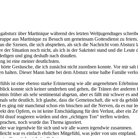
ugabsturz über Martinique während des letzten Weltjugendtages schrei
 Gruppe aus Martinique zu Besuch um gemeinsam Gottesdienst zu feiern.
n die Szenen, die sich abspielten, als sich die Nachricht vom Absturz l
er Situation noch nicht, als ich in der Sakristei stand und die Leute 
rledigen und ging deshalb nach draußen.
ng ist eine meiner deutlichsten.
hörte Geräusche, die ich zunächst nicht zuordnen konnte. Vor mir sah 
n halten. Dieser Mann hatte bei dem Absturz seine halbe Familie verlo
fühls ist eine ebenso starke Erinnerung wie alle angenehmen Erlebnisse
enblick konnte sich keiner umdrehen und gehen, die Tränen der andere
tnis früher als sehr sentimental abgetan, aber es fällt mir schwer es 
damals sehr deutlich. Ich glaube, dass die Gemeinschaft, die wir da g
es ging mir manchmal schon ein bisschen auf die Nerven, da es nur lee
ekt den Opfern, es ist keine Entschädigung für den Verlust, aber ein Zei
ohl drauf reagieren würden und den „richtigen Ton“ treffen würden.
sprachen, noch wurde das Thema ignoriert.
eder war irgendwie für sich und wir alle waren irgendwie zusammen.
leicht war es einfach ehrliches Mitgefühl, was jeder von uns empfand.