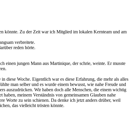
ben könnte. Zu der Zeit war ich Mitglied im lokalen Kernteam und am
angsam verbreitete.
darüber reden hörte.
ich einen jungen Mann aus Martinique, der schrie, weinte. Er musste
ren.
 in diese Woche. Eigentlich war es diese Erfahrung, die mehr als alles
n fühlte man selber und es wurde einem bewusst, wie nahe Freude und
anders auszudrücken. Wir haben doch alle Menschen, die einem wichtig
ebildet haben, meinem Verständnis von gemeinsamen Glauben nahe
re Worte zu sein schienen. Da denke ich jetzt anders drüber, weil
chen, das vielleicht trösten könnte.