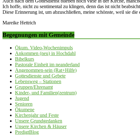
Auch nach dem Gottesdienst blieben noch viele in der Kirche, manch
Ich hoffe, nicht zu sentimental zu klingen, denn das ist nicht beabsicht
Diese Erinnerung ist, um abzuschließen, meine schönste, weil sie die e
Mareike Hettrich
Begegnungen mit Gemeinde
Ökum. Video-Wochenimpuls
Ankommen (neu) in Hochdahl
Bibelkurs
Pastorale Einheit im neanderland
Angenommen-sein (Rat+Hilfe)
Gottesdienste und Gebete
Lebensweg – Stationen
Gruppen/Ehrenamt
Kinder- und Familien(zentrum)
Jugend
Senioren
Ökumene
Kirchenjahr und Feste
Unsere Grundgedanken
Unsere Kirchen & Häuser
PredigtBlog