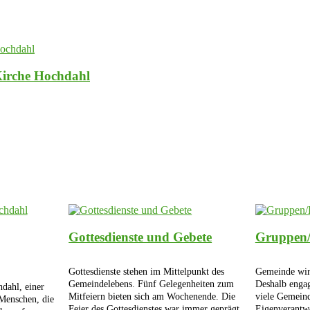
Kirche Hochdahl
Gottesdienste und Gebete
Gruppen
Gottesdienste stehen im Mittelpunkt des
Gemeinde wird
Gemeindelebens. Fünf Gelegenheiten zum
Deshalb engag
dahl, einer
Mitfeiern bieten sich am Wochenende. Die
viele Gemeind
Menschen, die
Feier des Gottesdienstes war immer geprägt
Eigenverantwo