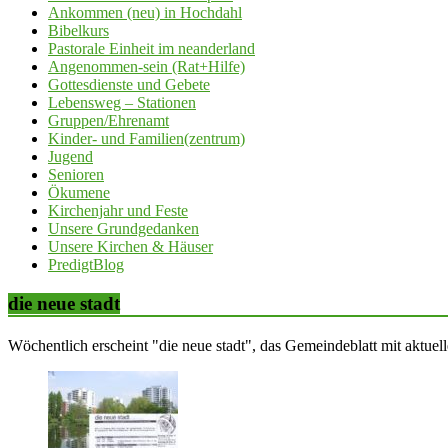
Ankommen (neu) in Hochdahl
Bibelkurs
Pastorale Einheit im neanderland
Angenommen-sein (Rat+Hilfe)
Gottesdienste und Gebete
Lebensweg – Stationen
Gruppen/Ehrenamt
Kinder- und Familien(zentrum)
Jugend
Senioren
Ökumene
Kirchenjahr und Feste
Unsere Grundgedanken
Unsere Kirchen & Häuser
PredigtBlog
die neue stadt
Wöchentlich erscheint "die neue stadt", das Gemeindeblatt mit aktue