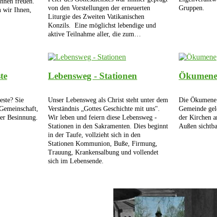
Ihnen freuen.
von den Vorstellungen der erneuerten
Gruppen.
n wir Ihnen,
Liturgie des Zweiten Vatikanischen
Konzils. Eine möglichst lebendige und
aktive Teilnahme aller, die zum…
te
Lebensweg - Stationen
Ökumen
ste? Sie
Unser Lebensweg als Christ steht unter dem
Die Ökumene w
 Gemeinschaft,
Verständnis „Gottes Geschichte mit uns".
Gemeinde gel
er Besinnung.
Wir leben und feiern diese Lebensweg -
der Kirchen 
Stationen in den Sakramenten. Dies beginnt
Außen sichtba
in der Taufe, vollzieht sich in den
Stationen Kommunion, Buße, Firmung,
Trauung, Krankensalbung und vollendet
sich im Lebensende.