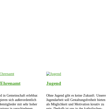
/Ehrenamt
Jugend
 in Gemeinschaft erlebbar.
Ohne Jugend gibt es keine Zukunft. Unsere
ieren sich außerordentlich
Jugendarbeit soll Gestaltungsfreiheit bieten
emitglieder mit sehr hoher
als Möglichkeit und Motivation kreativ zu
rtung in verschiedenen
sein. Deshalb ist uns in der katholischen-