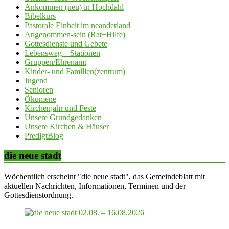
Ankommen (neu) in Hochdahl
Bibelkurs
Pastorale Einheit im neanderland
Angenommen-sein (Rat+Hilfe)
Gottesdienste und Gebete
Lebensweg – Stationen
Gruppen/Ehrenamt
Kinder- und Familien(zentrum)
Jugend
Senioren
Ökumene
Kirchenjahr und Feste
Unsere Grundgedanken
Unsere Kirchen & Häuser
PredigtBlog
die neue stadt
Wöchentlich erscheint "die neue stadt", das Gemeindeblatt mit
aktuellen Nachrichten, Informationen, Terminen und der
Gottesdienstordnung.