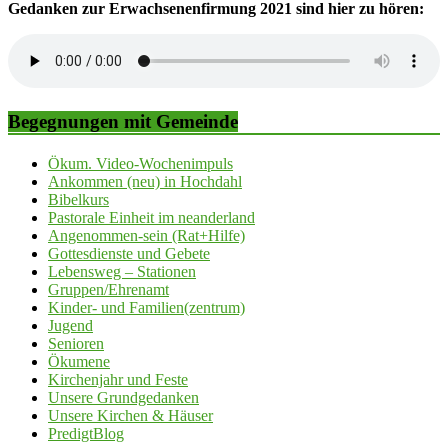
Gedanken zur Erwachsenenfirmung 2021 sind hier zu hören:
Begegnungen mit Gemeinde
Ökum. Video-Wochenimpuls
Ankommen (neu) in Hochdahl
Bibelkurs
Pastorale Einheit im neanderland
Angenommen-sein (Rat+Hilfe)
Gottesdienste und Gebete
Lebensweg – Stationen
Gruppen/Ehrenamt
Kinder- und Familien(zentrum)
Jugend
Senioren
Ökumene
Kirchenjahr und Feste
Unsere Grundgedanken
Unsere Kirchen & Häuser
PredigtBlog