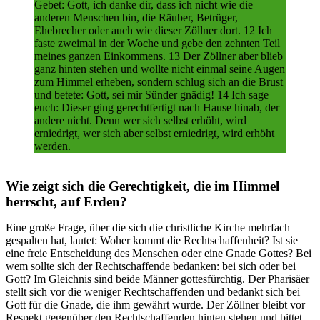
Gebet: Gott, ich danke dir, dass ich nicht wie die
anderen Menschen bin, die Räuber, Betrüger,
Ehebrecher oder auch wie dieser Zöllner dort. 12 Ich
faste zweimal in der Woche und gebe den zehnten Teil
meines ganzen Einkommens. 13 Der Zöllner aber blieb
ganz hinten stehen und wollte nicht einmal seine Augen
zum Himmel erheben, sondern schlug sich an die Brust
und betete: Gott, sei mir Sünder gnädig! 14 Ich sage
euch: Dieser ging gerechtfertigt nach Hause hinab, der
andere nicht. Denn wer sich selbst erhöht, wird
erniedrigt, wer sich aber selbst erniedrigt, wird erhöht
werden.
Wie zeigt sich die Gerechtigkeit, die im Himmel
herrscht, auf Erden?
Eine große Frage, über die sich die christliche Kirche mehrfach
gespalten hat, lautet: Woher kommt die Rechtschaffenheit? Ist sie
eine freie Entscheidung des Menschen oder eine Gnade Gottes? Bei
wem sollte sich der Rechtschaffende bedanken: bei sich oder bei
Gott? Im Gleichnis sind beide Männer gottesfürchtig. Der Pharisäer
stellt sich vor die weniger Rechtschaffenden und bedankt sich bei
Gott für die Gnade, die ihm gewährt wurde. Der Zöllner bleibt vor
Respekt gegenüber den Rechtschaffenden hinten stehen und bittet