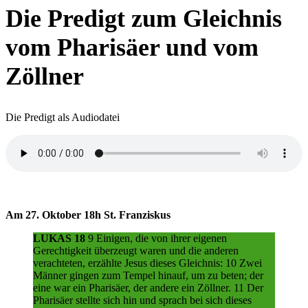
Die Predigt zum Gleichnis
vom Pharisäer und vom
Zöllner
Die Predigt als Audiodatei
Am 27. Oktober 18h St. Franziskus
LUKAS 18
9 Einigen, die von ihrer eigenen
Gerechtigkeit überzeugt waren und die anderen
verachteten, erzählte Jesus dieses Gleichnis: 10 Zwei
Männer gingen zum Tempel hinauf, um zu beten; der
eine war ein Pharisäer, der andere ein Zöllner. 11 Der
Pharisäer stellte sich hin und sprach bei sich dieses