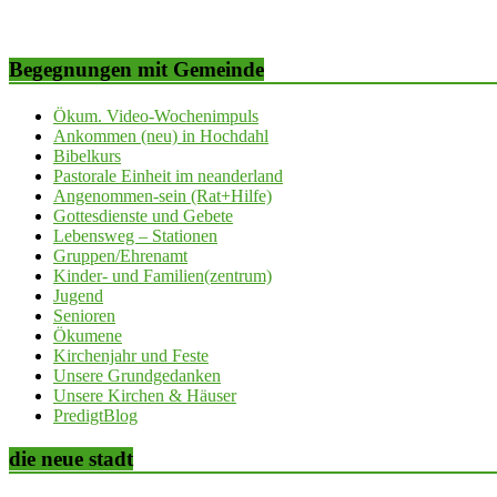
Begegnungen mit Gemeinde
Ökum. Video-Wochenimpuls
Ankommen (neu) in Hochdahl
Bibelkurs
Pastorale Einheit im neanderland
Angenommen-sein (Rat+Hilfe)
Gottesdienste und Gebete
Lebensweg – Stationen
Gruppen/Ehrenamt
Kinder- und Familien(zentrum)
Jugend
Senioren
Ökumene
Kirchenjahr und Feste
Unsere Grundgedanken
Unsere Kirchen & Häuser
PredigtBlog
die neue stadt