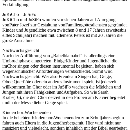
Verkündigung.
JuKiCho – JuSiFo
JuKiCho und JuSiFo wurden vor sieben Jahren auf Anregung
vonPater Jozef zur Gestaltung vonFamiliengottesdiensten gegründet.
Kinder und Jugendliche etwa zwischen 8 und 17 Jahren (zweitesbis
elftes Schuljahr) machen mit. Clemens Peters ist mit 20 Jahren die
große Ausnahme.
Nachwuchs gesucht
Nach der Aufführung von „Babelblamabel“ ist allerdings eine
Umbruchphase eingetreten. EinigeKinder und Jugendliche, die
imChor singen oder diesen instrumental begleiten, haben sich
wegenschulischer Anforderungen verabschiedet. Somit wird
Nachwuchs gesucht. Wer also Freudeam Singen hat, Geige,
Oboe,Querflöte oder ein anderes Instrument spielt, ist jederzeit
willkommen.Im Chor oder im JuSiFo wachsen die Mädchen und
Jungen mit ihren Fähigkeiten undAufgaben. So wie Sarah
Krabs(16), die den Chor derzeit in den Proben am Klavier begleitet
undin der Messe lieber Geige spielt.
Kinderchor-Wochenenden
In die beliebten Kinderchor-Wochenenden zum Schuljahresbeginn
fahren auch Eltern in die Jugendherbergemit. Hier wird nicht nur
musiziert und vielgelacht, sondern inhaltlich mit der Bibel gearbeitet.