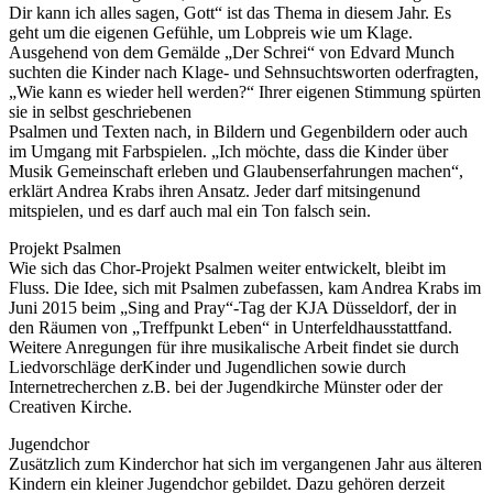
Dir kann ich alles sagen, Gott“ ist das Thema in diesem Jahr. Es
geht um die eigenen Gefühle, um Lobpreis wie um Klage.
Ausgehend von dem Gemälde „Der Schrei“ von Edvard Munch
suchten die Kinder nach Klage- und Sehnsuchtsworten oderfragten,
„Wie kann es wieder hell werden?“ Ihrer eigenen Stimmung spürten
sie in selbst geschriebenen
Psalmen und Texten nach, in Bildern und Gegenbildern oder auch
im Umgang mit Farbspielen. „Ich möchte, dass die Kinder über
Musik Gemeinschaft erleben und Glaubenserfahrungen machen“,
erklärt Andrea Krabs ihren Ansatz. Jeder darf mitsingenund
mitspielen, und es darf auch mal ein Ton falsch sein.
Projekt Psalmen
Wie sich das Chor-Projekt Psalmen weiter entwickelt, bleibt im
Fluss. Die Idee, sich mit Psalmen zubefassen, kam Andrea Krabs im
Juni 2015 beim „Sing and Pray“-Tag der KJA Düsseldorf, der in
den Räumen von „Treffpunkt Leben“ in Unterfeldhausstattfand.
Weitere Anregungen für ihre musikalische Arbeit findet sie durch
Liedvorschläge derKinder und Jugendlichen sowie durch
Internetrecherchen z.B. bei der Jugendkirche Münster oder der
Creativen Kirche.
Jugendchor
Zusätzlich zum Kinderchor hat sich im vergangenen Jahr aus älteren
Kindern ein kleiner Jugendchor gebildet. Dazu gehören derzeit