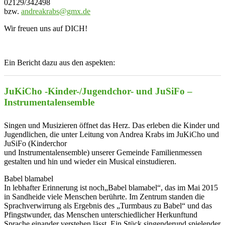
02129/342498
bzw.
andreakrabs@gmx.de
Wir freuen uns auf DICH!
Ein Bericht dazu aus den aspekten:
JuKiCho -Kinder-/Jugendchor- und JuSiFo –
Instrumentalensemble
Singen und Musizieren öffnet das Herz. Das erleben die Kinder und
Jugendlichen, die unter Leitung von Andrea Krabs im JuKiCho und
JuSiFo (Kinderchor
und Instrumentalensemble) unserer Gemeinde Familienmessen
gestalten und hin und wieder ein Musical einstudieren.
Babel blamabel
In lebhafter Erinnerung ist noch„Babel blamabel“, das im Mai 2015
in Sandheide viele Menschen berührte. Im Zentrum standen die
Sprachverwirrung als Ergebnis des „Turmbaus zu Babel“ und das
Pfingstwunder, das Menschen unterschiedlicher Herkunftund
Sprache einander verstehen lässt. Ein Stück singenderund spielender